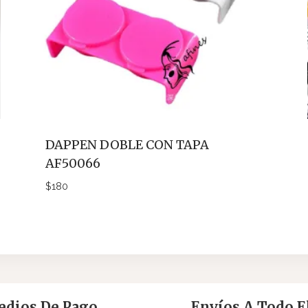
DAPPEN DOBLE CON TAPA
AF50066
$
180
dios De Pago
Envíos A Todo El