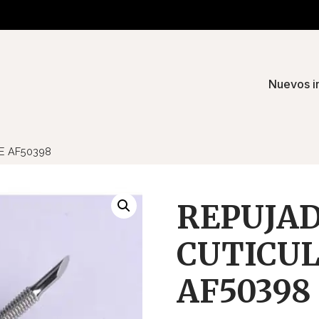
Nuevos i
E AF50398
REPUJAD
CUTICUL
AF50398