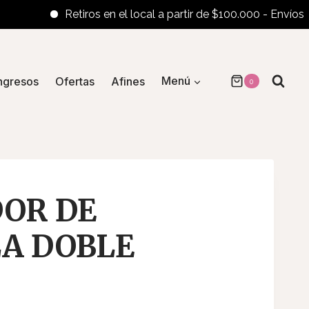
Retiros en el local a partir de $100.000 - Envíos al int
ngresos
Ofertas
Afines
Menú
0
OR DE
A DOBLE