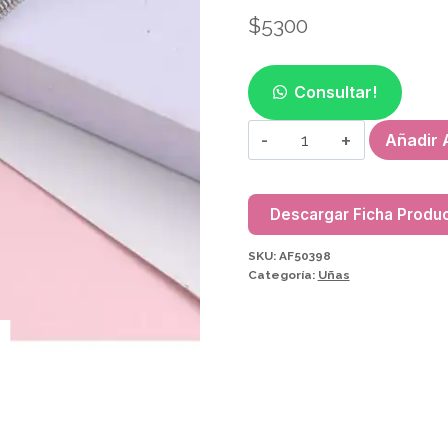
$
5300
Consultar!
REPUJADOR
Añadir A
DE
CUTICULA
DOBLE
Descargar Ficha Produ
AF50398
SKU:
AF50398
cantidad
Categoría:
Uñas