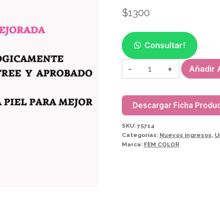
$
1300
Consultar!
REMOVEDOR
Añadir A
DE
CUTICULA
FEM
Descargar Ficha Produ
COLOR
SKU:
75714
75714
Categorías:
Nuevos ingresos
,
U
cantidad
Marca:
FEM COLOR