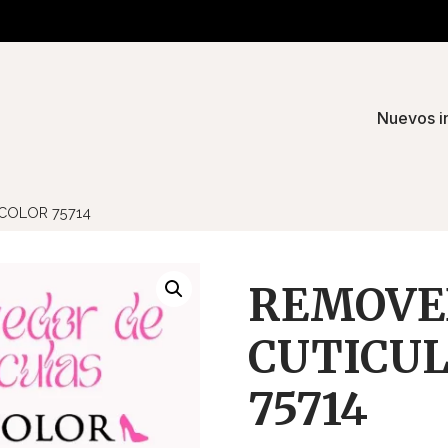
Nuevos i
COLOR 75714
REMOVE
CUTICUL
75714