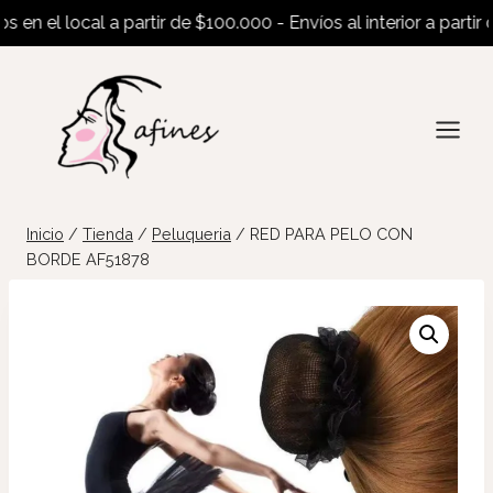
n el local a partir de $100.000 - Envíos al interior a partir de
Saltar
al
contenido
Inicio
/
Tienda
/
Peluqueria
/
RED PARA PELO CON
BORDE AF51878