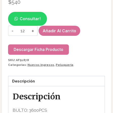
$
540
Consultar!
RED
Añadir Al Carrito
PARA
PELO
CON
Descargar Ficha Producto
BORDE
SKU:
AF51878
AF51878
Categorías:
Nuevos ingresos
,
Peluqueria
cantidad
Descripción
Descripción
BULTO: 3600PCS