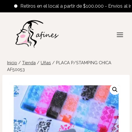
Retiros en el local a partir de $100.000 - Envíos al interi
Saltar
al
contenido
Inicio
/
Tienda
/
Uñas
/
PLACA P/STAMPING CHICA
AF50053