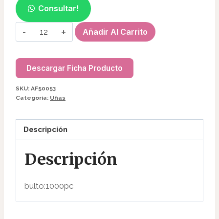
Consultar!
PLACA
Añadir Al Carrito
P/STAMPING
CHICA
AF50053
Descargar Ficha Producto
cantidad
SKU:
AF50053
Categoría:
Uñas
Descripción
Descripción
bulto:1000pc