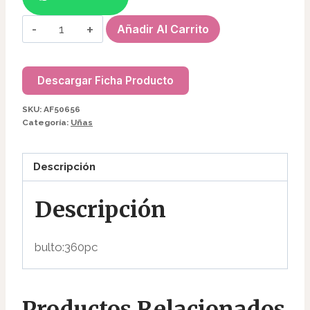
PINZA
Añadir Al Carrito
P/CURVATURA
C
AF50656
Descargar Ficha Producto
cantidad
SKU:
AF50656
Categoría:
Uñas
Descripción
Descripción
bulto:360pc
Productos Relacionados