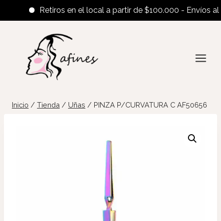
Retiros en el local a partir de $100.000 - Envíos al int
Saltar
al
contenido
Inicio
/
Tienda
/
Uñas
/
PINZA P/CURVATURA C AF50656