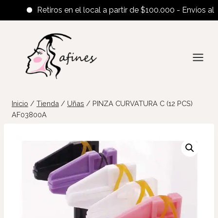
Retiros en el local a partir de $100.000 - Envíos al inte
Saltar
al
contenido
Inicio
/
Tienda
/
Uñas
/
PINZA CURVATURA C (12 PCS)
AF03800A