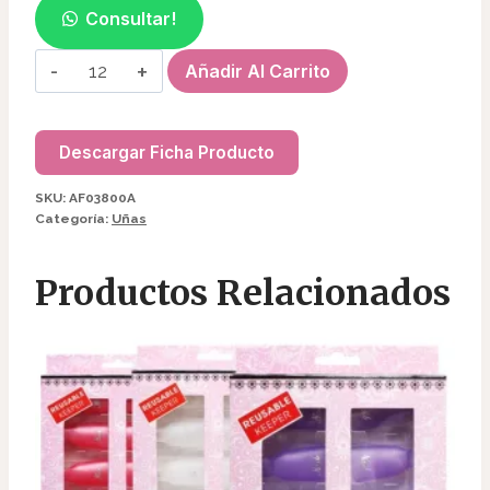
Consultar!
PINZA
Añadir Al Carrito
CURVATURA
C
(12
Descargar Ficha Producto
PCS)
SKU:
AF03800A
AF03800A
Categoría:
Uñas
cantidad
Productos Relacionados