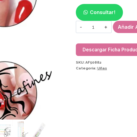
Consultar!
PINCEL
Añadir A
CON
DOTTING(5
PCS)
Descargar Ficha Produ
AF50882
SKU:
AF50882
cantidad
Categoría:
Uñas