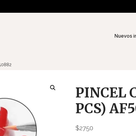
Nuevos i
50882
PINCEL 
PCS) AF
$
2750