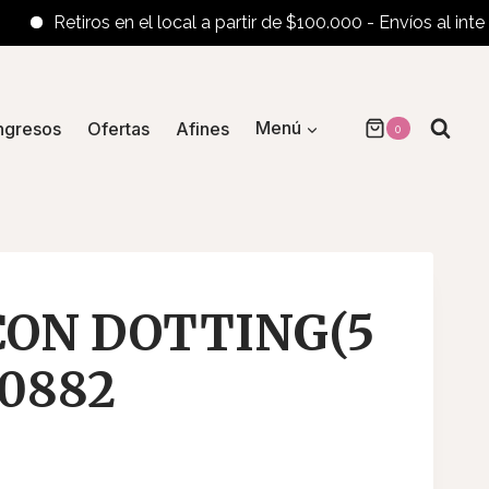
Retiros en el local a partir de $100.000 - Envíos al interior 
ngresos
Ofertas
Afines
Menú
0
CON DOTTING(5
50882