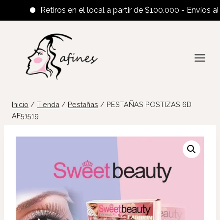
Retiros en el local a partir de $100.000 - Envíos al int
Saltar
al
contenido
Inicio
/
Tienda
/
Pestañas
/
PESTAÑAS POSTIZAS 6D
AF51519