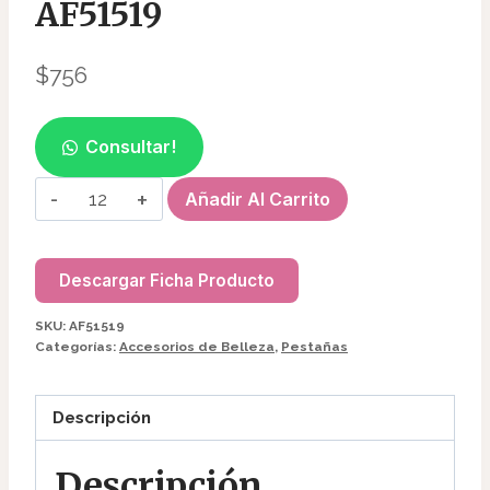
AF51519
$
756
Consultar!
PESTAÑAS
Añadir Al Carrito
POSTIZAS
6D
AF51519
Descargar Ficha Producto
cantidad
SKU:
AF51519
Categorías:
Accesorios de Belleza
,
Pestañas
Descripción
Descripción