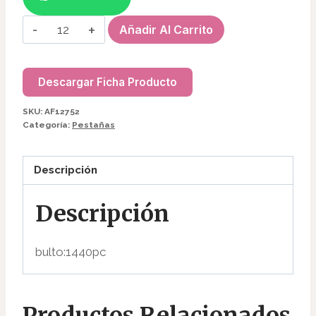
PESTAÑAS
Añadir Al Carrito
POSTIZA
AF12752
cantidad
Descargar Ficha Producto
SKU:
AF12752
Categoría:
Pestañas
Descripción
Descripción
bulto:1440pc
Productos Relacionados