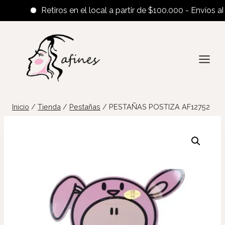
Retiros en el local a partir de $100.000 - Envíos al int
Saltar
al
contenido
Inicio
/
Tienda
/
Pestañas
/
PESTAÑAS POSTIZA AF12752