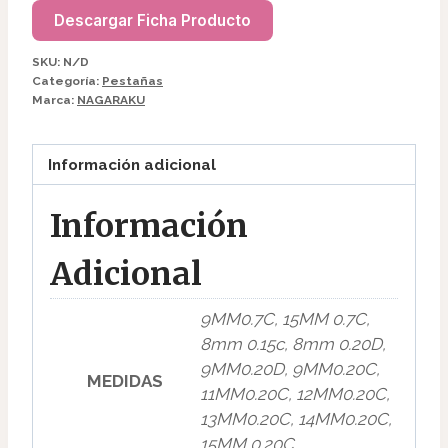
Descargar Ficha Producto
SKU:
N/D
8mm 0.15c
Categoría:
Pestañas
Marca:
NAGARAKU
$
2600
PESTAÑAS
Información adicional
NAGARAKU
cantidad
Información
Adicional
8mm 0.20D
9MM0.7C, 15MM 0.7C,
$
2600
8mm 0.15c, 8mm 0.20D,
9MM0.20D, 9MM0.20C,
MEDIDAS
PESTAÑAS
11MM0.20C, 12MM0.20C,
NAGARAKU
13MM0.20C, 14MM0.20C,
cantidad
15MM 0.20C