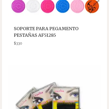
cantidad
SOPORTE PARA PEGAMENTO
11MM0.20C
PESTAÑAS AF51285
$
2600
$
330
PESTAÑAS
NAGARAKU
cantidad
12MM0.20C
$
2600
PESTAÑAS