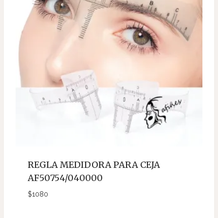
15MM 0.20C
$
2600
PESTAÑAS
NAGARAKU
cantidad
REGLA MEDIDORA PARA CEJA
AF50754/040000
$
1080