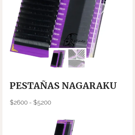
PESTAÑAS NAGARAKU
Rango
$
2600
-
$
5200
de
precios:
desde