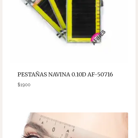
NAGARAKU
cantidad
13MM0.20C
$
2600
PESTAÑAS
NAGARAKU
PESTAÑAS NAVINA 0.10D AF-50716
cantidad
$
1900
14MM0.20C
$
2600
Sin existencias