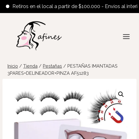
Retiros en el local a partir de $100.000 - Envíos al interior 
Saltar
al
contenido
Inicio
/
Tienda
/
Pestañas
/
PESTAÑAS IMANTADAS
3PARES+DELINEADOR+PINZA AF51283