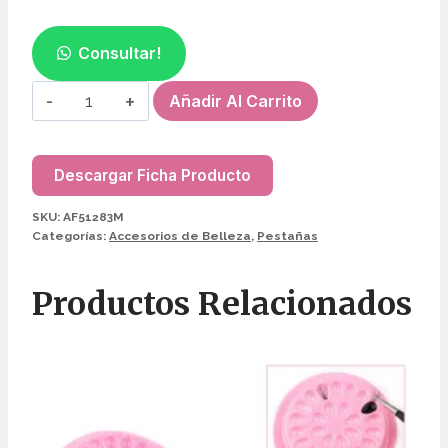
Consultar!
PESTAÑAS
Añadir Al Carrito
IMANTADAS
3PARES+DELINEADOR+PINZA
AF51283
Descargar Ficha Producto
cantidad
SKU:
AF51283M
Categorías:
Accesorios de Belleza
,
Pestañas
Productos Relacionados