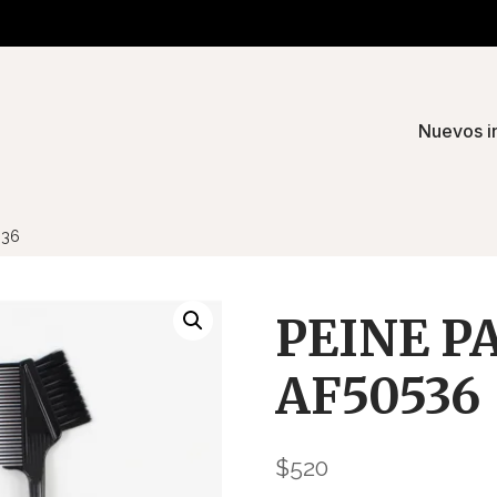
Nuevos i
536
PEINE P
AF50536
$
520