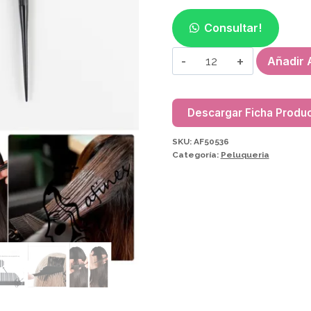
Consultar!
PEINE
Añadir A
PARA
TINTURA
AF50536
Descargar Ficha Produ
cantidad
SKU:
AF50536
Categoría:
Peluqueria