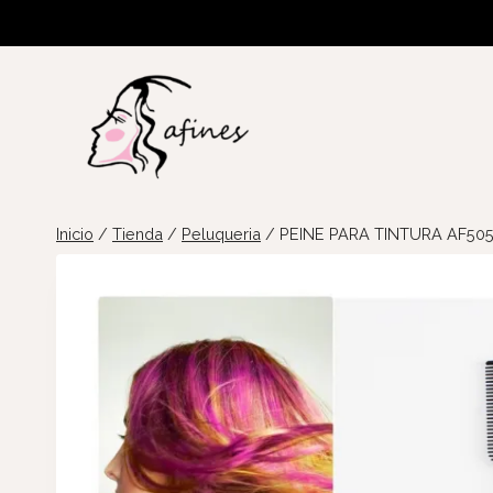
Saltar
al
contenido
Inicio
/
Tienda
/
Peluqueria
/
PEINE PARA TINTURA AF50