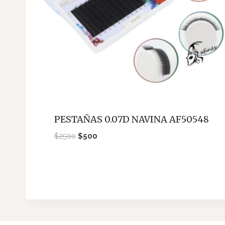
PESTAÑAS 0.07D NAVINA AF50548
El
El
$
2500
$
500
precio
precio
original
actual
era:
es:
$2500.
$500.