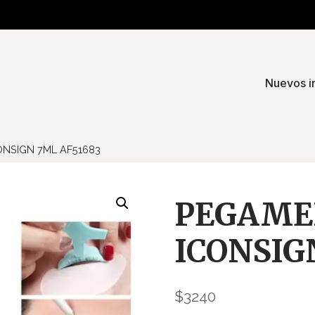
Nuevos i
NSIGN 7ML AF51683
PEGAMEN
ICONSIG
$
3240