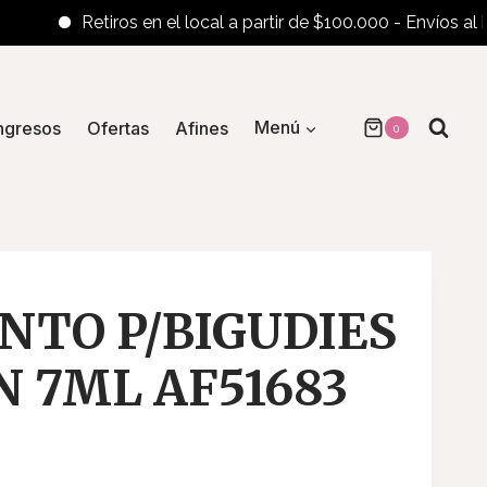
Retiros en el local a partir de $100.000 - Envíos al interi
ngresos
Ofertas
Afines
Menú
0
TO P/BIGUDIES
N 7ML AF51683