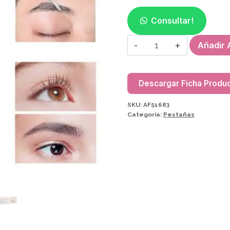
Consultar!
PEGAMENTO
Añadir A
P/BIGUDIES
ICONSIGN
7ML
Descargar Ficha Produ
AF51683
SKU:
AF51683
cantidad
Categoría:
Pestañas