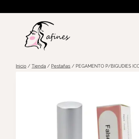
Saltar
al
contenido
Inicio
/
Tienda
/
Pestañas
/
PEGAMENTO P/BIGUDIES ICO