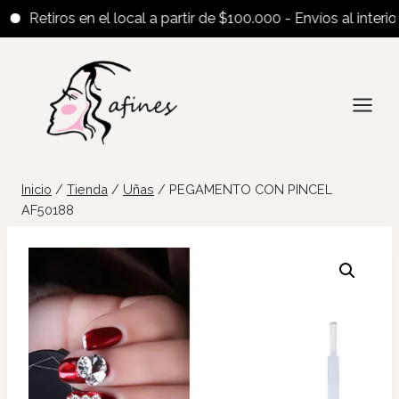
Retiros en el local a partir de $100.000 - Envíos al interior a
Saltar
al
contenido
Inicio
/
Tienda
/
Uñas
/
PEGAMENTO CON PINCEL
AF50188