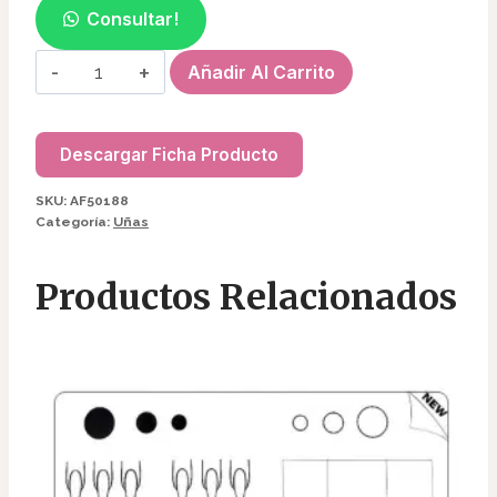
Consultar!
PEGAMENTO
Añadir Al Carrito
CON
PINCEL
AF50188
Descargar Ficha Producto
cantidad
SKU:
AF50188
Categoría:
Uñas
Productos Relacionados