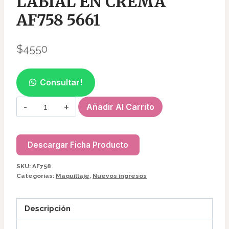
LABIAL EN CREMA
AF758 5661
$
4550
Consultar!
PALETA
Añadir Al Carrito
DE
SOMBRA
+
Descargar Ficha Producto
LABIAL
SKU:
AF758
EN
Categorías:
Maquillaje
,
Nuevos ingresos
CREMA
AF758
Descripción
5661
cantidad