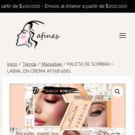
tir de $100.000 - Envíos al interior a partir de $200.000
Saltar
al
contenido
Inicio
/
Tienda
/
Maquillaje
/
PALETA DE SOMBRA +
LABIAL EN CREMA AF758 5661