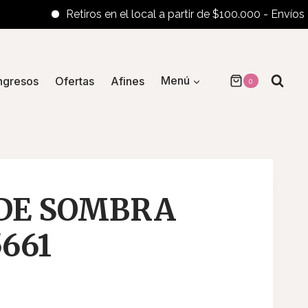
Retiros en el local a partir de $100.000 - Envíos al inte
ngresos
Ofertas
Afines
Menú
0
DE SOMBRA
661