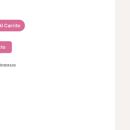
l Carrito
cto
ingresos