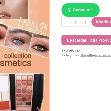
Consultar!
PALETA
Añadir A
DE
SOMBRA
AF758A
Descargar Ficha Produ
5661
SKU:
AF758A
cantidad
Categorías:
Maquillaje
,
Nuevos 