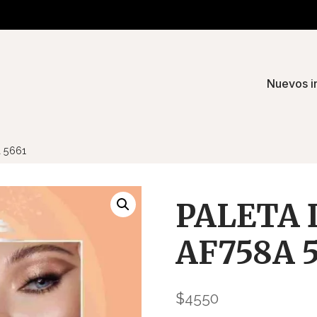
Nuevos i
 5661
PALETA 
AF758A 5
$
4550