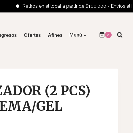
Retiros en el local a partir de $100.000 - Envíos al interi
ngresos
Ofertas
Afines
Menú
0
ADOR (2 PCS)
REMA/GEL