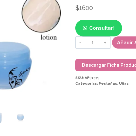
$
1600
Consultar!
ORGANIZADOR
Añadir A
(2
PCS)
PARA
Descargar Ficha Produ
CREMA/GEL
SKU:
AF51339
AF51339
Categorías:
Pestañas
,
Uñas
cantidad