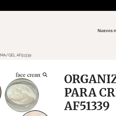
Nuevos i
EMA/GEL AF51339
ORGANIZ
PARA C
AF51339