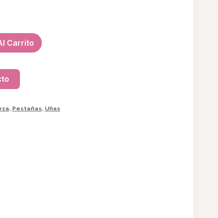
l Carrito
cto
eza
,
Pestañas
,
Uñas