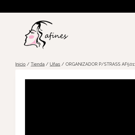
Saltar
al
contenido
Inicio
/
Tienda
/
Uñas
/
ORGANIZADOR P/STRASS AF501