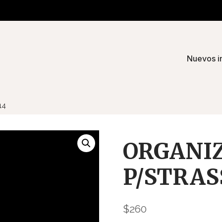
Nuevos i
14
ORGANI
P/STRAS
$
260