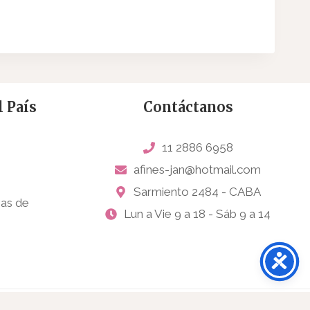
 País
Contáctanos
11 2886 6958
afines-jan@hotmail.com
Sarmiento 2484 - CABA
sas de
Lun a Vie 9 a 18 - Sáb 9 a 14