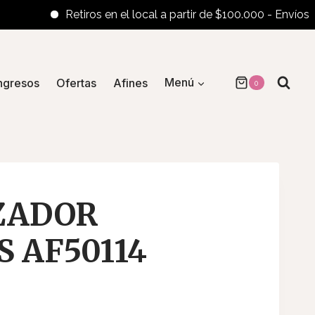
Retiros en el local a partir de $100.000 - Envíos al inte
ngresos
Ofertas
Afines
Menú
0
ZADOR
S AF50114