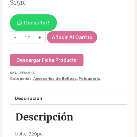
$
1510
Consultar!
MINI
Añadir Al Carrito
BROCHES
P/PELO
EN
Descargar Ficha Producto
CAJA
SKU:
AF51636
(10PCS)
Categorías:
Accesorios de Belleza
,
Peluqueria
AF51636
cantidad
Descripción
Descripción
bulto:720pc