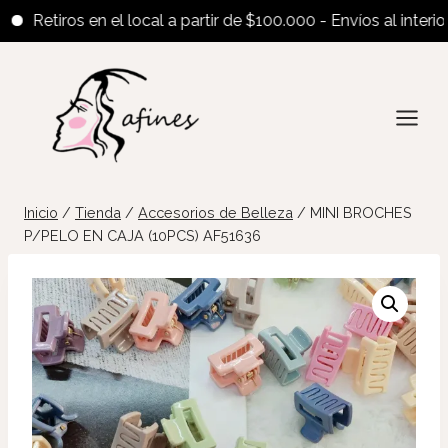
Retiros en el local a partir de $100.000 - Envíos al interior a 
Saltar
al
contenido
Inicio
/
Tienda
/
Accesorios de Belleza
/
MINI BROCHES
P/PELO EN CAJA (10PCS) AF51636