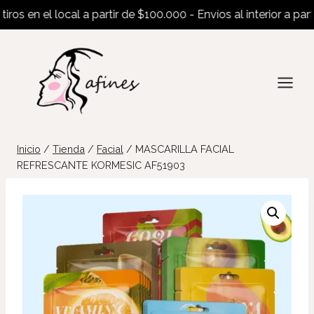
os en el local a partir de $100.000 - Envíos al interior a partir
Saltar
al
contenido
Inicio
/
Tienda
/
Facial
/
MASCARILLA FACIAL
REFRESCANTE KORMESIC AF51903