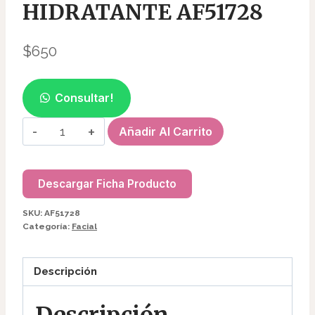
HIDRATANTE AF51728
$
650
Consultar!
MASCARILLA
Añadir Al Carrito
FACIAL
HIDRATANTE
AF51728
Descargar Ficha Producto
cantidad
SKU:
AF51728
Categoría:
Facial
Descripción
Descripción