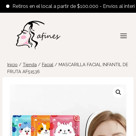
Retiros en el local a partir de $100.000 - Envíos al interior a 
Saltar
al
contenido
Inicio
/
Tienda
/
Facial
/
MASCARILLA FACIAL INFANTIL DE
FRUTA AF51536