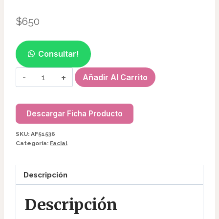
$
650
Consultar!
MASCARILLA
Añadir Al Carrito
FACIAL
INFANTIL
DE
Descargar Ficha Producto
FRUTA
SKU:
AF51536
AF51536
Categoría:
Facial
cantidad
Descripción
Descripción