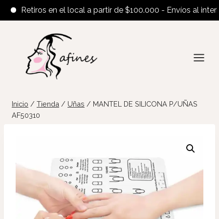
Retiros en el local a partir de $100.000 - Envíos al interior 
Saltar
al
contenido
Inicio
/
Tienda
/
Uñas
/
MANTEL DE SILICONA P/UÑAS
AF50310