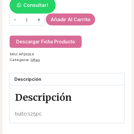
Consultar!
MANTEL
Añadir Al Carrito
DE
SILICONA
P/UÑAS
Descargar Ficha Producto
AF50310
SKU:
AF50310
cantidad
Categoría:
Uñas
Descripción
Descripción
bulto:125pc