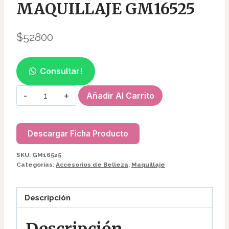
MAQUILLAJE GM16525
$
52800
Consultar!
MALETIN
Añadir Al Carrito
CON
MAQUILLAJE
GM16525
Descargar Ficha Producto
cantidad
SKU:
GM16525
Categorías:
Accesorios de Belleza
,
Maquillaje
Descripción
Descripción