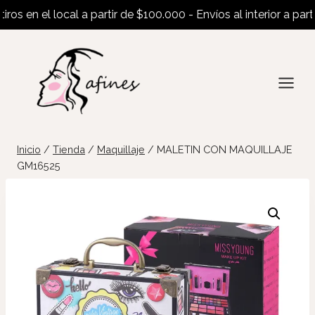
 en el local a partir de $100.000 - Envíos al interior a partir 
Saltar
al
contenido
Inicio
/
Tienda
/
Maquillaje
/
MALETIN CON MAQUILLAJE
GM16525