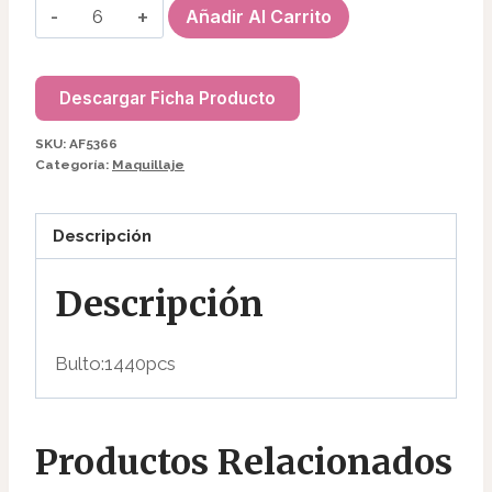
LIP
Añadir Al Carrito
GLOSS
AF5366/HL6078
cantidad
Descargar Ficha Producto
SKU:
AF5366
Categoría:
Maquillaje
Descripción
Descripción
Bulto:1440pcs
Productos Relacionados