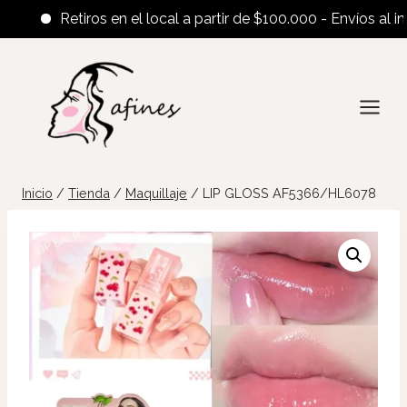
Retiros en el local a partir de $100.000 - Envíos al interi
Saltar
al
contenido
Inicio
/
Tienda
/
Maquillaje
/
LIP GLOSS AF5366/HL6078