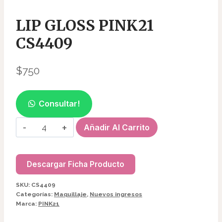
LIP GLOSS PINK21
CS4409
$
750
Consultar!
LIP
Añadir Al Carrito
GLOSS
PINK21
CS4409
Descargar Ficha Producto
cantidad
SKU:
CS4409
Categorías:
Maquillaje
,
Nuevos ingresos
Marca:
PINK21