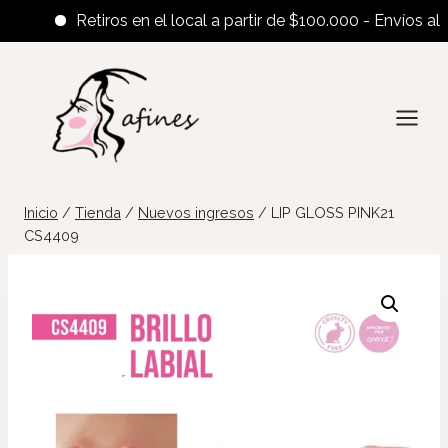
Retiros en el local a partir de $100.000 - Envíos al int
Saltar
al
contenido
Inicio
/
Tienda
/
Nuevos ingresos
/
LIP GLOSS PINK21
CS4409