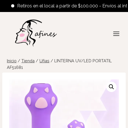
Retiros en el local a partir de $100.000 - Envíos al inter
Saltar
al
contenido
Inicio
/
Tienda
/
Uñas
/
LINTERNA UV/LED PORTATIL
AF51681