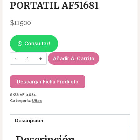
PORTATIL AF51681
$
11500
Consultar!
LINTERNA
Añadir Al Carrito
UV/LED
PORTATIL
AF51681
Descargar Ficha Producto
cantidad
SKU:
AF51681
Categoría:
Uñas
Descripción
Descripción