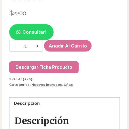
$
2200
Consultar!
LINTERNA
Añadir Al Carrito
UV
PORTATIL
AF51263
Descargar Ficha Producto
cantidad
SKU:
AF51263
Categorías:
Nuevos ingresos
,
Uñas
Descripción
Descripción