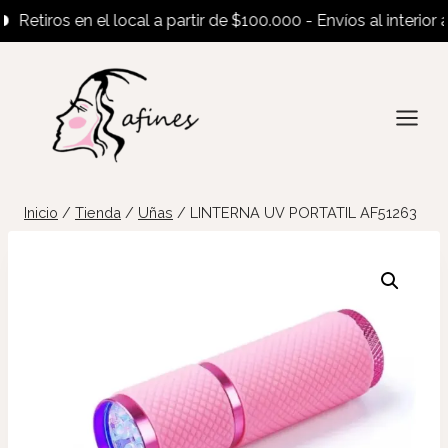
tiros en el local a partir de $100.000 - Envíos al interior a par
Saltar
al
contenido
Inicio
/
Tienda
/
Uñas
/
LINTERNA UV PORTATIL AF51263