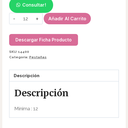
Consultar!
LAPIZ
Añadir Al Carrito
DERMOGRAFICO
MARRON
14400
Descargar Ficha Producto
cantidad
SKU:
14400
Categoría:
Pestañas
Descripción
Descripción
Mínima : 12