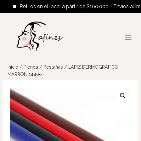
Retiros en el local a partir de $100.000 - Envíos al interi
Saltar
al
contenido
Inicio
/
Tienda
/
Pestañas
/
LAPIZ DERMOGRAFICO
MARRON 14400