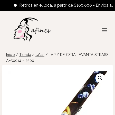
Retiros en el local a partir de $100.000 - Envíos al inte
Saltar
al
contenido
Inicio
/
Tienda
/
Uñas
/
LAPIZ DE CERA LEVANTA STRASS
AF50014 – 2500