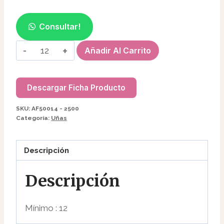
Consultar!
LAPIZ
Añadir Al Carrito
DE
CERA
LEVANTA
Descargar Ficha Producto
STRASS
SKU:
AF50014 - 2500
AF50014
Categoría:
Uñas
-
2500
Descripción
cantidad
Descripción
Mínimo : 12