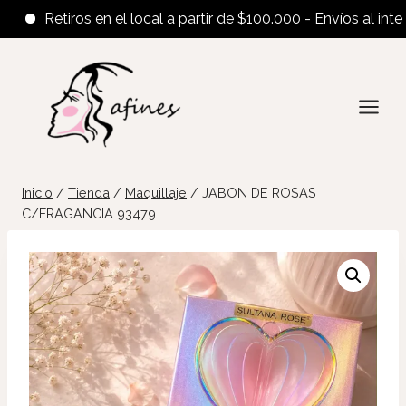
Retiros en el local a partir de $100.000 - Envíos al interior 
Saltar
al
contenido
Inicio
/
Tienda
/
Maquillaje
/
JABON DE ROSAS
C/FRAGANCIA 93479