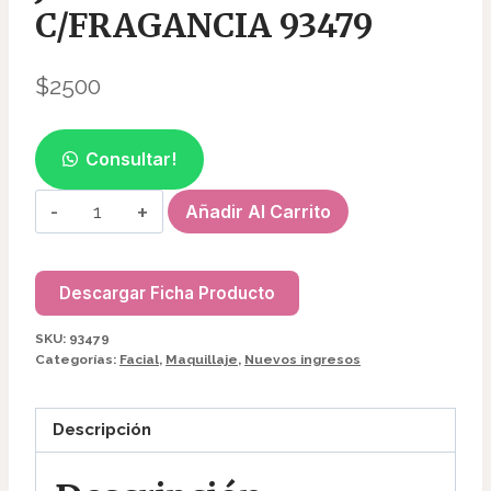
C/FRAGANCIA 93479
$
2500
Consultar!
JABON
Añadir Al Carrito
DE
ROSAS
C/FRAGANCIA
Descargar Ficha Producto
93479
SKU:
93479
cantidad
Categorías:
Facial
,
Maquillaje
,
Nuevos ingresos
Descripción