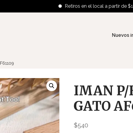
Retiros en el local a partir de $100.00
Nuevos i
F61109
IMAN P/
GATO AF
$
540