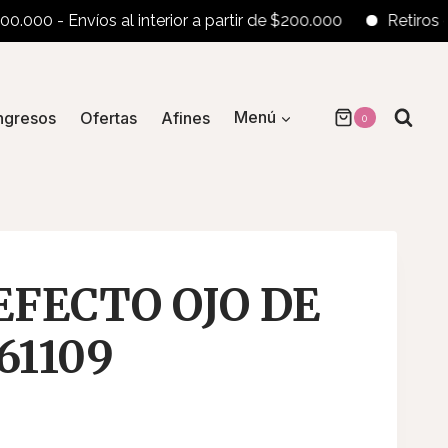
0 - Envíos al interior a partir de $200.000
Retiros en el l
ngresos
Ofertas
Afines
Menú
0
EFECTO OJO DE
61109