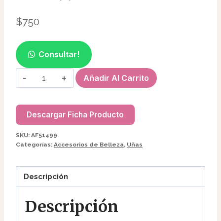
$
750
Consultar!
IMÁN
Añadir Al Carrito
MAGNÉTICO
P/EFECTO
OJOS
Descargar Ficha Producto
DE
SKU:
AF51499
GATO
Categorías:
Accesorios de Belleza
,
Uñas
AF51499
cantidad
Descripción
Descripción