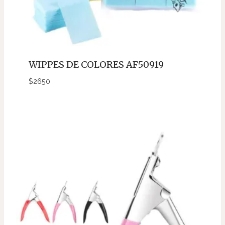
WIPPES DE COLORES AF50919
$
2650