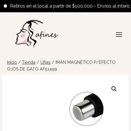
Retiros en el local a partir de $100.000 - Envíos al interior a
Saltar
al
contenido
Inicio
/
Tienda
/
Uñas
/
IMÁN MAGNÉTICO P/EFECTO
OJOS DE GATO AF51499