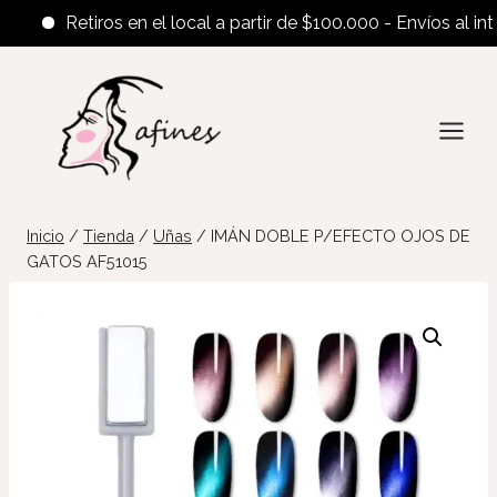
Retiros en el local a partir de $100.000 - Envíos al interi
Saltar
al
contenido
Inicio
/
Tienda
/
Uñas
/
IMÁN DOBLE P/EFECTO OJOS DE
GATOS AF51015