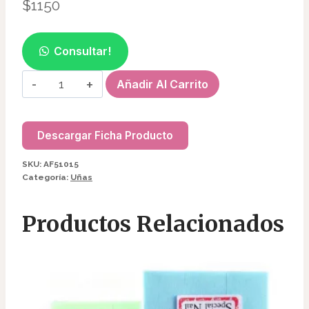
$
1150
Consultar!
IMÁN
Añadir Al Carrito
DOBLE
P/EFECTO
OJOS
Descargar Ficha Producto
DE
SKU:
AF51015
GATOS
Categoría:
Uñas
AF51015
cantidad
Productos Relacionados