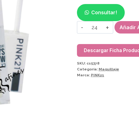
Consultar!
ILUMINADOR
Añadir A
LIQUIDO
PINK21
CS5378
Descargar Ficha Produ
cantidad
SKU:
cs5378
Categoría:
Maquillaje
Marca:
PINK21