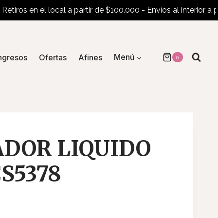
os en el local a partir de $100.000 - Envíos al interior a parti
ngresos
Ofertas
Afines
Menú
0
DOR LIQUIDO
CS5378