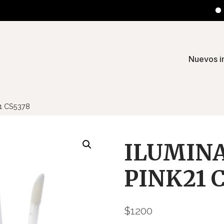
Retir
Nuevos i
1 CS5378
ILUMINA
PINK21 
$
1200