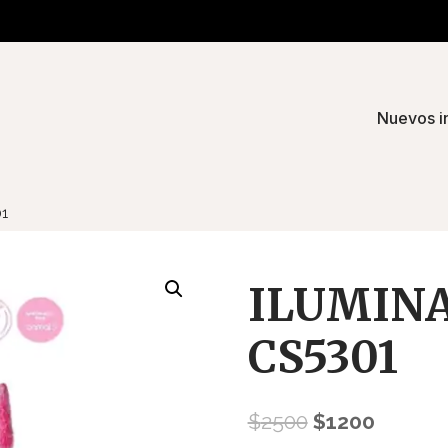
Nuevos i
1
ILUMINA
CS5301
El
El
$
2500
$
1200