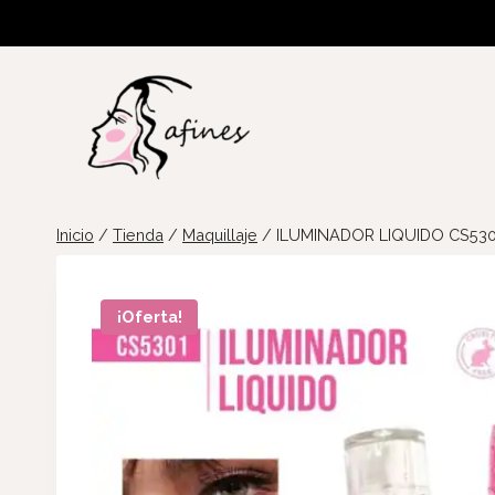
Saltar
al
contenido
Inicio
/
Tienda
/
Maquillaje
/
ILUMINADOR LIQUIDO CS530
¡Oferta!