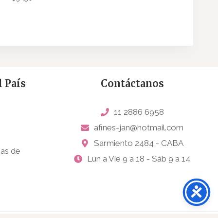
 País
Contáctanos
11 2886 6958
afines-jan@hotmail.com
Sarmiento 2484 - CABA
sas de
Lun a Vie 9 a 18 - Sáb 9 a 14