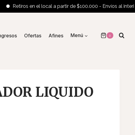
Retiros en el local a partir de $100.000 - Envíos al interior a 
ngresos
Ofertas
Afines
Menú
0
DOR LIQUIDO