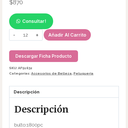
$
870
Consultar!
GOMITAS
Añadir Al Carrito
EN
BOLSA
DUAL
Descargar Ficha Producto
AF51632
SKU:
AF51632
cantidad
Categorías:
Accesorios de Belleza
,
Peluqueria
Descripción
Descripción
bulto:1800pc