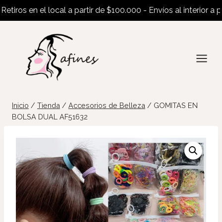
ros en el local a partir de $100.000 - Envíos al interior a part
Saltar
al
contenido
Inicio
/
Tienda
/
Accesorios de Belleza
/
GOMITAS EN
BOLSA DUAL AF51632