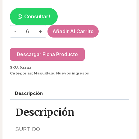
Consultar!
GEL
Añadir Al Carrito
P/PESTAÑAS
C/ACIDO
HIALURONICO
Descargar Ficha Producto
MQ5414/2442
SKU:
02442
cantidad
Categorías:
Maquillaje
,
Nuevos ingresos
Descripción
Descripción
SURTIDO