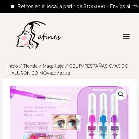
Retiros en el local a partir de $100.000 - Envíos al interio
Saltar
al
contenido
Inicio
/
Tienda
/
Maquillaje
/
GEL P/PESTAÑAS C/ACIDO
HIALURONICO MQ5414/2442