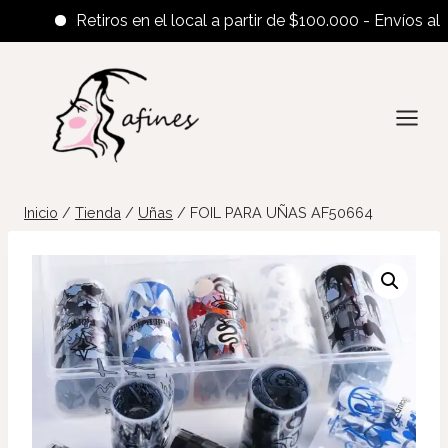
Retiros en el local a partir de $100.000 - Envíos al inte
Saltar
al
contenido
Inicio
/
Tienda
/
Uñas
/
FOIL PARA UÑAS AF50664