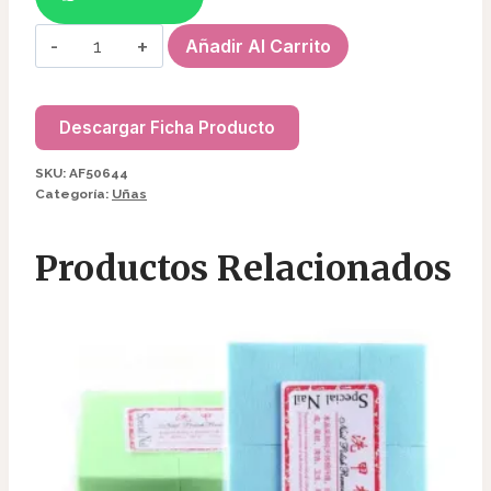
FOIL
Añadir Al Carrito
PARA
UÑAS
AF50664
Descargar Ficha Producto
cantidad
SKU:
AF50644
Categoría:
Uñas
Productos Relacionados