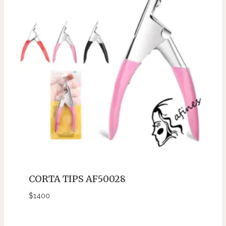
CORTA TIPS AF50028
$
1400