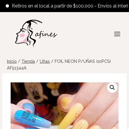
Retiros en el local a partir de $100.000 - Envíos al interior a 
Saltar
al
contenido
Inicio
/
Tienda
/
Uñas
/
FOIL NEON P/UÑAS (10PCS)
AF51344A