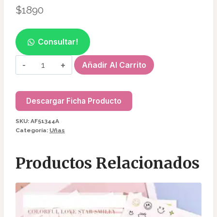
$
1890
Consultar!
FOIL
Añadir Al Carrito
NEON
P/UÑAS
(10PCS)
Descargar Ficha Producto
AF51344A
SKU:
AF51344A
cantidad
Categoría:
Uñas
Productos Relacionados