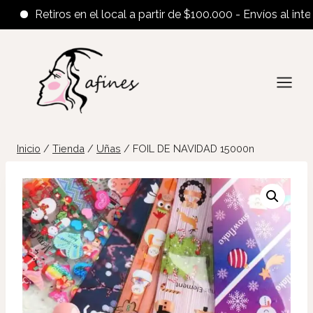
Retiros en el local a partir de $100.000 - Envíos al interior 
Saltar
al
contenido
Inicio
/
Tienda
/
Uñas
/
FOIL DE NAVIDAD 15000n