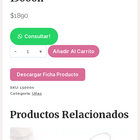
$
1890
Consultar!
FOIL
Añadir Al Carrito
DE
NAVIDAD
15000n
Descargar Ficha Producto
cantidad
SKU:
15000n
Categoría:
Uñas
Productos Relacionados