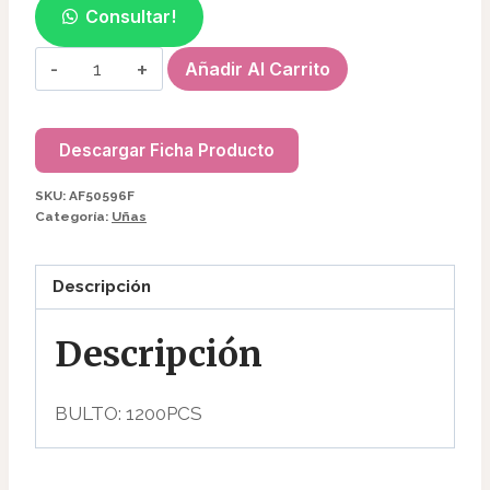
Consultar!
FLOR
Añadir Al Carrito
SECA
AF50596
cantidad
Descargar Ficha Producto
SKU:
AF50596F
Categoría:
Uñas
Descripción
Descripción
BULTO: 1200PCS