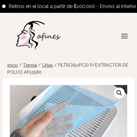
Retiros en el local a partir de $100.000 - Envíos al interior a 
Saltar
al
contenido
Inicio
/
Tienda
/
Uñas
/
FILTRO(50PCS) P/EXTRACTOR DE
POLVO AF51580