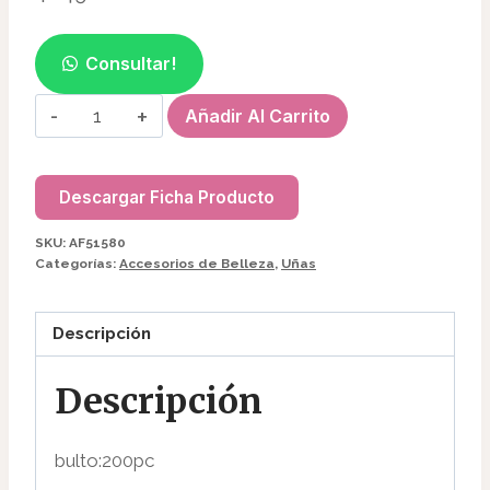
Consultar!
FILTRO(50PCS)
Añadir Al Carrito
P/EXTRACTOR
DE
POLVO
Descargar Ficha Producto
AF51580
SKU:
AF51580
cantidad
Categorías:
Accesorios de Belleza
,
Uñas
Descripción
Descripción
bulto:200pc