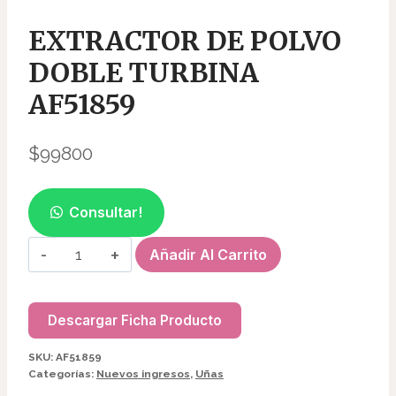
EXTRACTOR DE POLVO
DOBLE TURBINA
AF51859
$
99800
Consultar!
EXTRACTOR
Añadir Al Carrito
DE
POLVO
DOBLE
Descargar Ficha Producto
TURBINA
SKU:
AF51859
AF51859
Categorías:
Nuevos ingresos
,
Uñas
cantidad