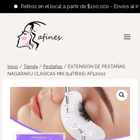
Retiros en el local a partir de $100.000 - Envíos al interi
Saltar
al
contenido
Inicio
/
Tienda
/
Pestañas
/
EXTENSION DE PESTAÑAS
NAGARAKU CLASICAS MIX (54TIRAS) AF52002