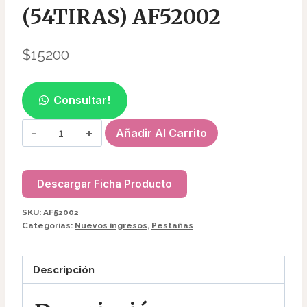
(54TIRAS) AF52002
$
15200
Consultar!
EXTENSION
Añadir Al Carrito
DE
PESTAÑAS
NAGARAKU
Descargar Ficha Producto
CLASICAS
SKU:
AF52002
MIX
Categorías:
Nuevos ingresos
,
Pestañas
(54TIRAS)
AF52002
Descripción
cantidad