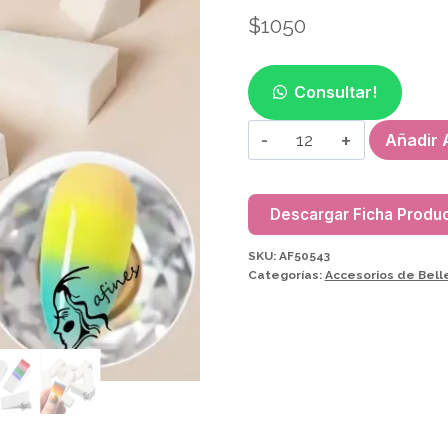
$
1050
Consultar!
ESPONJA
Añadir A
TRIÁNGULO
(6PC)
P/DIFUMINAR
Descargar Ficha Produ
AF50543
SKU:
AF50543
cantidad
Categorías:
Accesorios de Bell