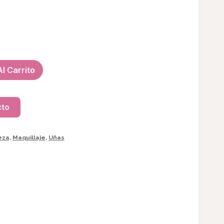
l Carrito
cto
eza
,
Maquillaje
,
Uñas