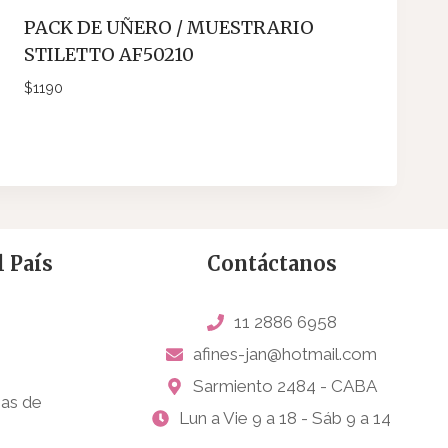
PACK DE UÑERO / MUESTRARIO
STILETTO AF50210
$
1190
 País
Contáctanos
11 2886 6958
afines-jan@hotmail.com
Sarmiento 2484 - CABA
sas de
Lun a Vie 9 a 18 - Sáb 9 a 14