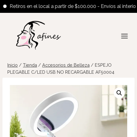
Retiros en el local a partir de $100.000 - Envíos al interior a 
Saltar
al
contenido
Inicio
/
Tienda
/
Accesorios de Belleza
/
ESPEJO
PLEGABLE C/LED USB NO RECARGABLE AF50004