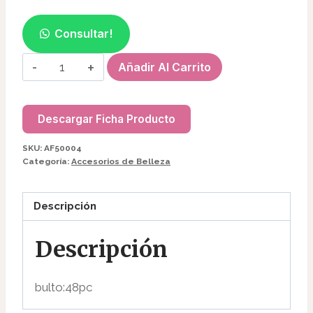
Consultar!
ESPEJO
Añadir Al Carrito
PLEGABLE
C/LED
USB
Descargar Ficha Producto
NO
SKU:
AF50004
RECARGABLE
Categoría:
Accesorios de Belleza
AF50004
cantidad
Descripción
Descripción
bulto:48pc