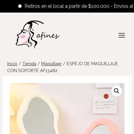
Retiros en el local a partir de $100.000 - Envíos al inte
Saltar
al
contenido
Inicio
/
Tienda
/
Maquillaje
/
ESPEJO DE MAQUILLAJE
CON SOPORTE AF13482