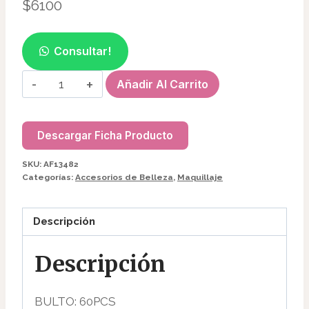
$
6100
Consultar!
ESPEJO
Añadir Al Carrito
DE
MAQUILLAJE
CON
Descargar Ficha Producto
SOPORTE
SKU:
AF13482
AF13482
Categorías:
Accesorios de Belleza
,
Maquillaje
cantidad
Descripción
Descripción
BULTO: 60PCS