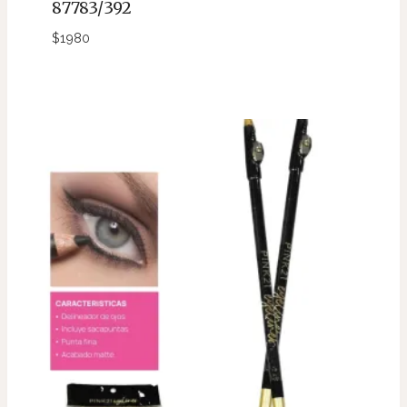
87783/392
$
1980