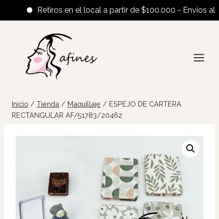
Retiros en el local a partir de $100.000 - Envíos al inte
Saltar
al
contenido
Inicio
/
Tienda
/
Maquillaje
/
ESPEJO DE CARTERA
RECTANGULAR AF/51783/20462