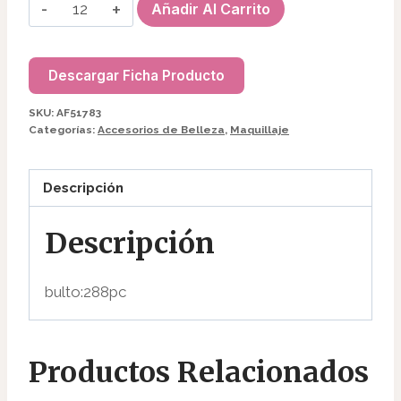
ESPEJO
Añadir Al Carrito
DE
CARTERA
RECTANGULAR
Descargar Ficha Producto
AF/51783/20462
SKU:
AF51783
cantidad
Categorías:
Accesorios de Belleza
,
Maquillaje
Descripción
Descripción
bulto:288pc
Productos Relacionados