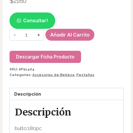
$
2160
Consultar!
ESPEJO
Añadir Al Carrito
C/MANGO
FORMA
CORAZÓN
Descargar Ficha Producto
AF51404
SKU:
AF51404
cantidad
Categorías:
Accesorios de Belleza
,
Pestañas
Descripción
Descripción
bulto:180pc