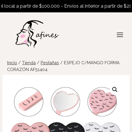
ocal a partir de $100.000 - Envíos al interior a partir de $200.
Saltar
al
contenido
Inicio
/
Tienda
/
Pestañas
/
ESPEJO C/MANGO FORMA
CORAZÓN AF51404