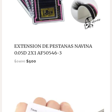
EXTENSION DE PESTANAS NAVINA
0.05D 2X1 AF50546-3
El
El
$
2400
$
500
precio
precio
original
actual
era:
es:
$2400.
$500.